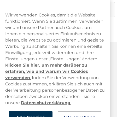
Rechnung
Versand
Preise
Dieses Produkt ist nicht risikofrei und enthält Nikotin, eine
süchtig machende Substanz.
Wir verwenden Cookies, damit die Website
funktioniert. Wenn Sie zustimmen, verwenden
wir und unsere Partner auch Cookies, um
Ihnen ein personalisiertes Einkaufserlebnis zu
bieten, die Website zu optimieren und gezielte
Werbung zu schalten. Sie können eine erteilte
Haypp Österreich
Einwilligung jederzeit widerrufen und Ihre
Einstellungen unter „Einstellungen“ ändern.
Klicken Sie hier, um mehr darüber zu
erfahren, wie und warum wir Cookies
verwenden
.
Indem Sie der Verwendung von
Cookies zustimmen, erklären Sie sich auch mit
der Verarbeitung personenbezogener Daten zu
Kundendienst
denselben Zwecken einverstanden – siehe
unsere
Datenschutzerklärung
.
Links