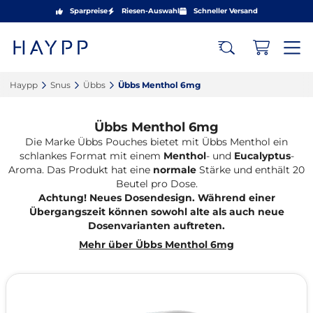
Sparpreise
Riesen-Auswahl
Schneller Versand
Haypp‎
Snus‎
Übbs‎
Übbs Menthol 6mg‎
Übbs Menthol 6mg
Die Marke Übbs Pouches bietet mit Übbs Menthol ein
schlankes Format mit einem
Menthol
- und
Eucalyptus
-
Aroma. Das Produkt hat eine
normale
Stärke und enthält 20
Beutel pro Dose.
Achtung! Neues Dosendesign. Während einer
Übergangszeit können sowohl alte als auch neue
Dosenvarianten auftreten.
Mehr über Übbs Menthol 6mg