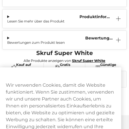
Produktinform
Lesen Sie mehr über das Produkt
ation
Bewertunge
Bewertungen zum Produkt lesen
n (0)
Skruf Super White
Alle Produkte anzeigen von
Skruf Super White
Kauf auf
Gratis
Günstige
Rechnung
Versand
Preise
Dieses Produkt ist nicht risikofrei und enthält Nikotin, eine
süchtig machende Substanz.
Wir verwenden Cookies, damit die Website
funktioniert. Wenn Sie zustimmen, verwenden
wir und unsere Partner auch Cookies, um
Ihnen ein personalisiertes Einkaufserlebnis zu
bieten, die Website zu optimieren und gezielte
Werbung zu schalten. Sie können eine erteilte
Haypp Österreich
Einwilligung jederzeit widerrufen und Ihre