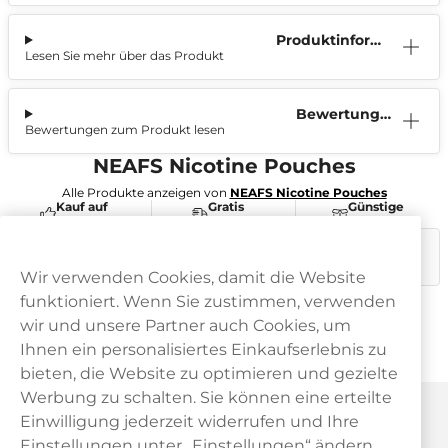
Produktinform
Lesen Sie mehr über das Produkt
ation
Bewertunge
Bewertungen zum Produkt lesen
n (0)
NEAFS Nicotine Pouches
Alle Produkte anzeigen von
NEAFS Nicotine Pouches
Kauf auf
Gratis
Günstige
Rechnung
Versand
Preise
Dieses Produkt ist nicht risikofrei und enthält Nikotin, eine
süchtig machende Substanz.
Wir verwenden Cookies, damit die Website
funktioniert. Wenn Sie zustimmen, verwenden
wir und unsere Partner auch Cookies, um
Ihnen ein personalisiertes Einkaufserlebnis zu
bieten, die Website zu optimieren und gezielte
Werbung zu schalten. Sie können eine erteilte
Haypp Österreich
Einwilligung jederzeit widerrufen und Ihre
Einstellungen unter „Einstellungen“ ändern.