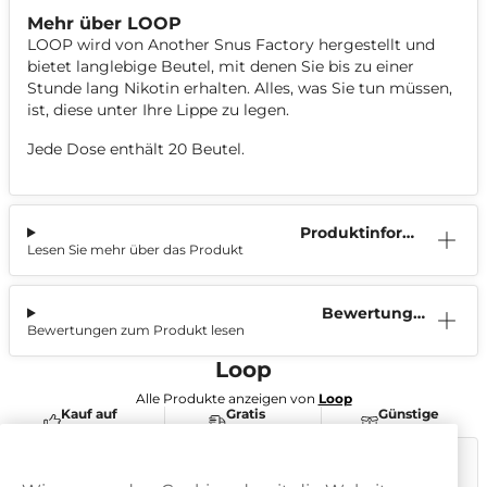
Mehr über LOOP
LOOP wird von Another Snus Factory hergestellt und
bietet langlebige Beutel, mit denen Sie bis zu einer
Stunde lang Nikotin erhalten. Alles, was Sie tun müssen,
ist, diese unter Ihre Lippe zu legen.
Jede Dose enthält 20 Beutel.
Produktinform
Lesen Sie mehr über das Produkt
ation
Bewertunge
Bewertungen zum Produkt lesen
n (0)
Loop
Alle Produkte anzeigen von
Loop
Kauf auf
Gratis
Günstige
Rechnung
Versand
Preise
Dieses Produkt ist nicht risikofrei und enthält Nikotin, eine
süchtig machende Substanz.