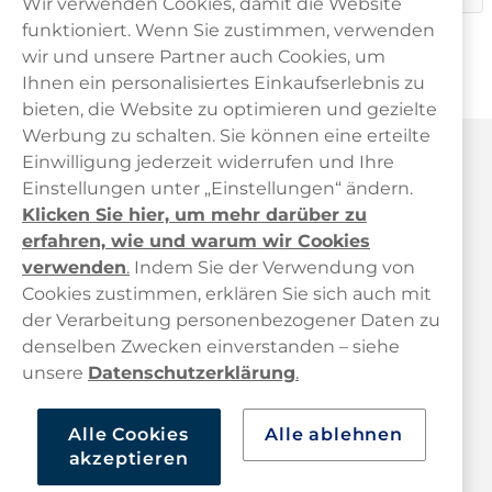
Wir verwenden Cookies, damit die Website
funktioniert. Wenn Sie zustimmen, verwenden
wir und unsere Partner auch Cookies, um
Ihnen ein personalisiertes Einkaufserlebnis zu
bieten, die Website zu optimieren und gezielte
Werbung zu schalten. Sie können eine erteilte
Haypp Österreich
Einwilligung jederzeit widerrufen und Ihre
Einstellungen unter „Einstellungen“ ändern.
Klicken Sie hier, um mehr darüber zu
erfahren, wie und warum wir Cookies
verwenden
.
Indem Sie der Verwendung von
Cookies zustimmen, erklären Sie sich auch mit
der Verarbeitung personenbezogener Daten zu
Kundendienst
denselben Zwecken einverstanden – siehe
unsere
Datenschutzerklärung
.
Links
Alle Cookies
Alle ablehnen
Über uns
akzeptieren