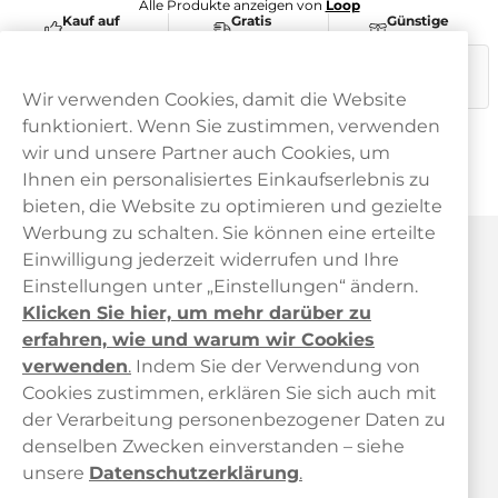
Alle Produkte anzeigen von
Loop
Kauf auf
Gratis
Günstige
Rechnung
Versand
Preise
Dieses Produkt ist nicht risikofrei und enthält Nikotin, eine
süchtig machende Substanz.
Wir verwenden Cookies, damit die Website
funktioniert. Wenn Sie zustimmen, verwenden
wir und unsere Partner auch Cookies, um
Ihnen ein personalisiertes Einkaufserlebnis zu
bieten, die Website zu optimieren und gezielte
Werbung zu schalten. Sie können eine erteilte
Haypp Österreich
Einwilligung jederzeit widerrufen und Ihre
Einstellungen unter „Einstellungen“ ändern.
Klicken Sie hier, um mehr darüber zu
erfahren, wie und warum wir Cookies
verwenden
.
Indem Sie der Verwendung von
Cookies zustimmen, erklären Sie sich auch mit
der Verarbeitung personenbezogener Daten zu
Kundendienst
denselben Zwecken einverstanden – siehe
unsere
Datenschutzerklärung
.
Links