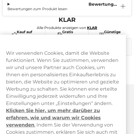
Bewertunge
Bewertungen zum Produkt lesen
n (0)
KLAR
Alle Produkte anzeigen von
KLAR
Kauf auf
Gratis
Günstige
Rechnung
Versand
Preise
Dieses Produkt ist nicht risikofrei und enthält Nikotin, eine
süchtig machende Substanz.
Wir verwenden Cookies, damit die Website
funktioniert. Wenn Sie zustimmen, verwenden
wir und unsere Partner auch Cookies, um
Ihnen ein personalisiertes Einkaufserlebnis zu
bieten, die Website zu optimieren und gezielte
Werbung zu schalten. Sie können eine erteilte
Haypp Österreich
Einwilligung jederzeit widerrufen und Ihre
Einstellungen unter „Einstellungen“ ändern.
Klicken Sie hier, um mehr darüber zu
erfahren, wie und warum wir Cookies
verwenden
.
Indem Sie der Verwendung von
Cookies zustimmen, erklären Sie sich auch mit