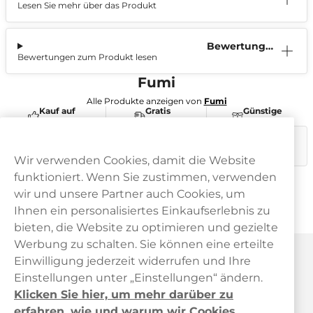
Lesen Sie mehr über das Produkt
ation
Bewertunge
Bewertungen zum Produkt lesen
n (0)
Fumi
Alle Produkte anzeigen von
Fumi
Kauf auf
Gratis
Günstige
Rechnung
Versand
Preise
Dieses Produkt ist nicht risikofrei und enthält Nikotin, eine
süchtig machende Substanz.
Wir verwenden Cookies, damit die Website
funktioniert. Wenn Sie zustimmen, verwenden
wir und unsere Partner auch Cookies, um
Ihnen ein personalisiertes Einkaufserlebnis zu
bieten, die Website zu optimieren und gezielte
Werbung zu schalten. Sie können eine erteilte
Haypp Österreich
Einwilligung jederzeit widerrufen und Ihre
Einstellungen unter „Einstellungen“ ändern.
Klicken Sie hier, um mehr darüber zu
erfahren, wie und warum wir Cookies