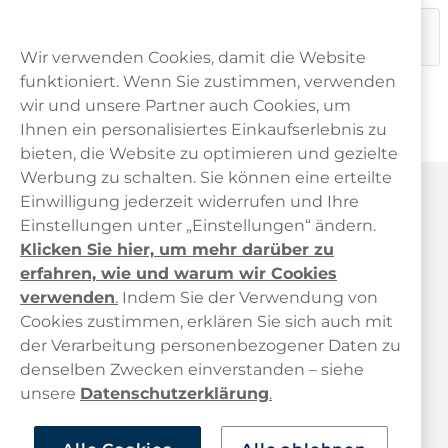
Rechnung
Versand
Preise
Dieses Produkt ist nicht risikofrei und enthält Nikotin, eine
süchtig machende Substanz.
Wir verwenden Cookies, damit die Website
funktioniert. Wenn Sie zustimmen, verwenden
wir und unsere Partner auch Cookies, um
Ihnen ein personalisiertes Einkaufserlebnis zu
bieten, die Website zu optimieren und gezielte
Werbung zu schalten. Sie können eine erteilte
Haypp Österreich
Einwilligung jederzeit widerrufen und Ihre
Einstellungen unter „Einstellungen“ ändern.
Klicken Sie hier, um mehr darüber zu
erfahren, wie und warum wir Cookies
verwenden
.
Indem Sie der Verwendung von
Cookies zustimmen, erklären Sie sich auch mit
der Verarbeitung personenbezogener Daten zu
Kundendienst
denselben Zwecken einverstanden – siehe
unsere
Datenschutzerklärung
.
Links