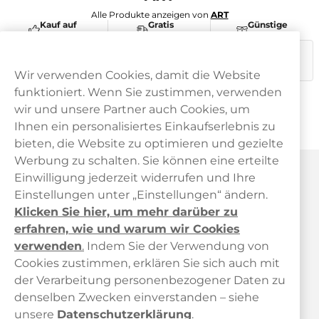
Alle Produkte anzeigen von
ART
Kauf auf
Gratis
Günstige
Rechnung
Versand
Preise
Dieses Produkt ist nicht risikofrei und enthält Nikotin, eine
süchtig machende Substanz.
Wir verwenden Cookies, damit die Website
funktioniert. Wenn Sie zustimmen, verwenden
wir und unsere Partner auch Cookies, um
Ihnen ein personalisiertes Einkaufserlebnis zu
bieten, die Website zu optimieren und gezielte
Werbung zu schalten. Sie können eine erteilte
Haypp Österreich
Einwilligung jederzeit widerrufen und Ihre
Einstellungen unter „Einstellungen“ ändern.
Klicken Sie hier, um mehr darüber zu
erfahren, wie und warum wir Cookies
verwenden
.
Indem Sie der Verwendung von
Cookies zustimmen, erklären Sie sich auch mit
der Verarbeitung personenbezogener Daten zu
Kundendienst
denselben Zwecken einverstanden – siehe
unsere
Datenschutzerklärung
.