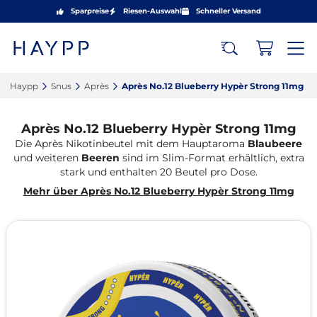
Sparpreise
Riesen-Auswahl
Schneller Versand
Haypp‎
Snus‎
Après‎
Après No.12 Blueberry Hypèr Strong 11mg‎
Après No.12 Blueberry Hypèr Strong 11mg
Die Après Nikotinbeutel mit dem Hauptaroma
Blaubeere
und weiteren
Beeren
sind im Slim-Format erhältlich, extra
stark und enthalten 20 Beutel pro Dose.
Mehr über Après No.12 Blueberry Hypèr Strong 11mg