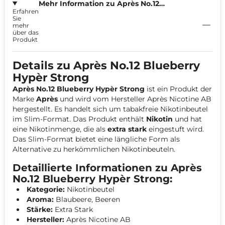
Mehr Information zu Après No.12
Erfahren
Blueberry Hypèr Strong 11mg
Sie
mehr
über das
Produkt
Details zu Après No.12 Blueberry
Hypèr Strong
Après No.12 Blueberry Hypèr Strong
ist ein Produkt der
Marke
Après
und wird vom Hersteller Après Nicotine AB
hergestellt. Es handelt sich um tabakfreie Nikotinbeutel
im Slim-Format. Das Produkt enthält
Nikotin
und hat
eine Nikotinmenge, die als
extra stark
eingestuft wird.
Das Slim-Format bietet eine längliche Form als
Alternative zu herkömmlichen Nikotinbeuteln.
Detaillierte Informationen zu Après
No.12 Blueberry Hypèr Strong:
Kategorie:
Nikotinbeutel
Aroma:
Blaubeere, Beeren
Stärke:
Extra Stark
Hersteller:
Après Nicotine AB