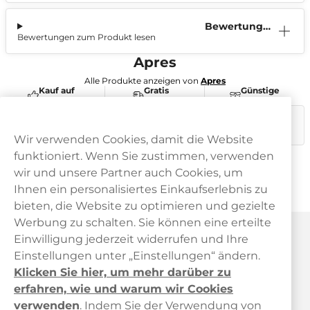
Bewertunge
Bewertungen zum Produkt lesen
n (0)
Apres
Alle Produkte anzeigen von
Apres
Kauf auf
Gratis
Günstige
Rechnung
Versand
Preise
Dieses Produkt ist nicht risikofrei und enthält Nikotin, eine
süchtig machende Substanz.
Wir verwenden Cookies, damit die Website
funktioniert. Wenn Sie zustimmen, verwenden
wir und unsere Partner auch Cookies, um
Ihnen ein personalisiertes Einkaufserlebnis zu
bieten, die Website zu optimieren und gezielte
Werbung zu schalten. Sie können eine erteilte
Haypp Österreich
Einwilligung jederzeit widerrufen und Ihre
Einstellungen unter „Einstellungen“ ändern.
Klicken Sie hier, um mehr darüber zu
erfahren, wie und warum wir Cookies
verwenden
.
Indem Sie der Verwendung von