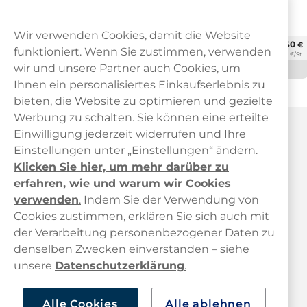
VELO Freezing Peppermint
Skruf Super White
10,9mg
Skruf Superwhite No.54 Fresh
Mint 11mg
Wir verwenden Cookies, damit die Website
58,90
63,60
€
€
10 -Pack
10 -Pack
funktioniert. Wenn Sie zustimmen, verwenden
5,89 €/St.
6,36 €/St.
wir und unsere Partner auch Cookies, um
Nicht auf Lager
Nicht auf Lager
Ihnen ein personalisiertes Einkaufserlebnis zu
bieten, die Website zu optimieren und gezielte
Werbung zu schalten. Sie können eine erteilte
Haypp Österreich
Einwilligung jederzeit widerrufen und Ihre
Einstellungen unter „Einstellungen“ ändern.
Klicken Sie hier, um mehr darüber zu
erfahren, wie und warum wir Cookies
verwenden
.
Indem Sie der Verwendung von
Cookies zustimmen, erklären Sie sich auch mit
der Verarbeitung personenbezogener Daten zu
Kundendienst
denselben Zwecken einverstanden – siehe
unsere
Datenschutzerklärung
.
Links
Alle Cookies
Alle ablehnen