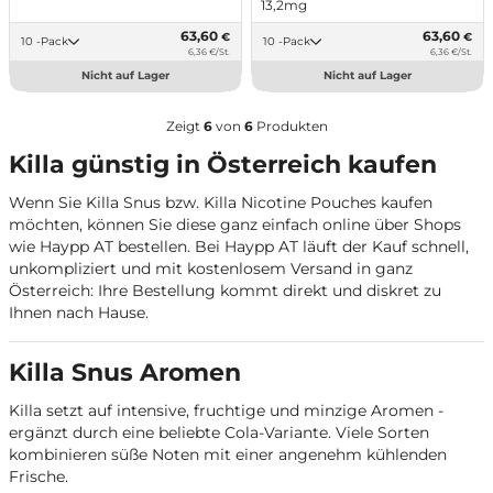
13,2mg
63,60
63,60
€
€
10 -Pack
10 -Pack
6,36 €/St.
6,36 €/St.
Nicht auf Lager
Nicht auf Lager
Zeigt
6
von
6
Produkten
Killa günstig in Österreich kaufen
Wenn Sie Killa Snus bzw. Killa Nicotine Pouches kaufen
möchten, können Sie diese ganz einfach online über Shops
wie Haypp AT bestellen. Bei Haypp AT läuft der Kauf schnell,
unkompliziert und mit kostenlosem Versand in ganz
Österreich: Ihre Bestellung kommt direkt und diskret zu
Ihnen nach Hause.
Killa Snus Aromen
Killa setzt auf intensive, fruchtige und minzige Aromen -
ergänzt durch eine beliebte Cola-Variante. Viele Sorten
kombinieren süße Noten mit einer angenehm kühlenden
Frische.