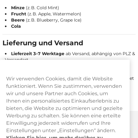
Minze
(z. B. Cold Mint)
Frucht
(z. B. Apple, Watermelon)
Beere
(z. B. Blueberry, Grape Ice)
Cola
Lieferung und Versand
Lieferzeit 3–7 Werktage
ab Versand, abhängig von PLZ &
Versandart.
Prioritäre Verpackung
= schnellere Bearbeitung, aber
keine schnellere Transportzeit.
Tracking
per E‑Mail nach Versand, aktiv sobald das Paket
Wir verwenden Cookies, damit die Website
Österreich erreicht.
funktioniert. Wenn Sie zustimmen, verwenden
Versandoptionen
: DHL Express Hauszustellung,
wir und unsere Partner auch Cookies, um
Österreichische Post Hauszustellung & Abholstation.
Ihnen ein personalisiertes Einkaufserlebnis zu
Alle Bestellungen
werden aus Schweden versendet.
bieten, die Website zu optimieren und gezielte
Werbung zu schalten. Sie können eine erteilte
Haypp Österreich
Einwilligung jederzeit widerrufen und Ihre
Einstellungen unter „Einstellungen“ ändern.
Klicken Sie hier, um mehr darüber zu