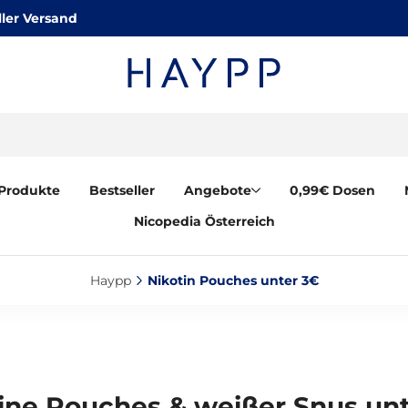
ler Versand
Produkte
Bestseller
Angebote
0,99€ Dosen
Nicopedia Österreich
Haypp‎
Nikotin Pouches unter 3€‎
ine Pouches & weißer Snus un