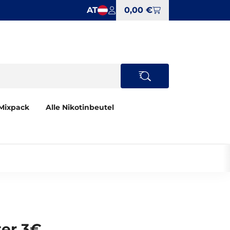
AT
0,00 €
Mixpack
Alle Nikotinbeutel
ter 3€