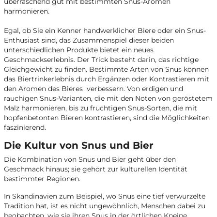
überraschend gut mit bestimmten Snus-Aromen
harmonieren.
Egal, ob Sie ein Kenner handwerklicher Biere oder ein Snus-
Enthusiast sind, das Zusammenspiel dieser beiden
unterschiedlichen Produkte bietet ein neues
Geschmackserlebnis. Der Trick besteht darin, das richtige
Gleichgewicht zu finden. Bestimmte Arten von Snus können
das Biertrinkerlebnis durch Ergänzen oder Kontrastieren mit
den Aromen des Bieres verbessern. Von erdigen und
rauchigen Snus-Varianten, die mit den Noten von geröstetem
Malz harmonieren, bis zu fruchtigen Snus-Sorten, die mit
hopfenbetonten Bieren kontrastieren, sind die Möglichkeiten
faszinierend.
Die Kultur von Snus und Bier
Die Kombination von Snus und Bier geht über den
Geschmack hinaus; sie gehört zur kulturellen Identität
bestimmter Regionen.
In Skandinavien zum Beispiel, wo Snus eine tief verwurzelte
Tradition hat, ist es nicht ungewöhnlich, Menschen dabei zu
beobachten, wie sie ihren Snus in der örtlichen Kneipe