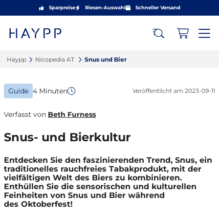
Sparpreise
Riesen-Auswahl
Schneller Versand
Haypp‎
Nicopedia AT ‎
Snus und Bier‎
Guide
4 Minuten
Veröffentlicht am
2023-09-11
Verfasst von
Beth Furness
Snus- und Bierkultur
Entdecken Sie den faszinierenden Trend, Snus, ein
traditionelles rauchfreies Tabakprodukt, mit der
vielfältigen Welt des Biers zu kombinieren.
Enthüllen Sie die sensorischen und kulturellen
Feinheiten von Snus und Bier während
des Oktoberfest!