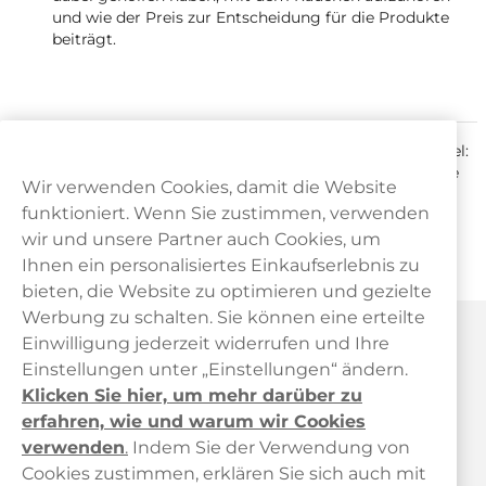
und wie der Preis zur Entscheidung für die Produkte
beiträgt.
Mit Ihrer Stimme senden Sie ein starkes Signal nach Brüssel:
Steuererhöhungen auf weniger schädliche Alternativen wie
Wir verwenden Cookies, damit die Website
Nicotine Pouches sind der falsche Weg!
funktioniert. Wenn Sie zustimmen, verwenden
Vielen Dank für Ihre Unterstützung
wir und unsere Partner auch Cookies, um
Ihr Haypp-Team
Ihnen ein personalisiertes Einkaufserlebnis zu
bieten, die Website zu optimieren und gezielte
Werbung zu schalten. Sie können eine erteilte
Haypp Österreich
Einwilligung jederzeit widerrufen und Ihre
Einstellungen unter „Einstellungen“ ändern.
Klicken Sie hier, um mehr darüber zu
erfahren, wie und warum wir Cookies
verwenden
.
Indem Sie der Verwendung von
Cookies zustimmen, erklären Sie sich auch mit