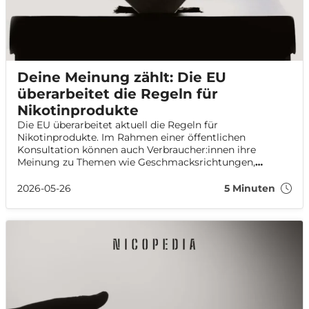
Deine Meinung zählt: Die EU
überarbeitet die Regeln für
Nikotinprodukte
Die EU überarbeitet aktuell die Regeln für
Nikotinprodukte. Im Rahmen einer öffentlichen
Konsultation können auch Verbraucher:innen ihre
Meinung zu Themen wie Geschmacksrichtungen,
Onlinehandel und Nikotinstärken direkt an die EU-
Kommission übermitteln.
2026-05-26
5 Minuten