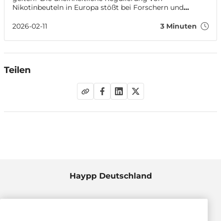
Nikotinbeuteln in Europa stößt bei Forschern und
Branchenvertretern auf Kritik. Sie warnen davor, dass
politische Entscheidungen der öffentlichen Gesundheit
2026-02-11
3 Minuten
zuwiderlaufen könnten.
Teilen
Haypp Deutschland