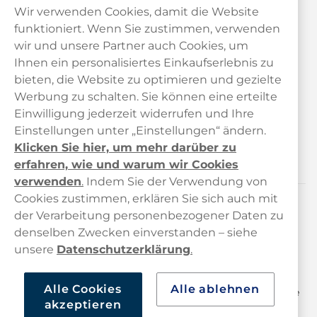
Wir verwenden Cookies, damit die Website
funktioniert. Wenn Sie zustimmen, verwenden
wir und unsere Partner auch Cookies, um
Ihnen ein personalisiertes Einkaufserlebnis zu
bieten, die Website zu optimieren und gezielte
Kundendienst
Werbung zu schalten. Sie können eine erteilte
Einwilligung jederzeit widerrufen und Ihre
Links
Einstellungen unter „Einstellungen“ ändern.
Klicken Sie hier, um mehr darüber zu
Über uns
erfahren, wie und warum wir Cookies
verwenden
.
Indem Sie der Verwendung von
Cookies zustimmen, erklären Sie sich auch mit
der Verarbeitung personenbezogener Daten zu
Kontaktiere uns!
denselben Zwecken einverstanden – siehe
hallo@haypp.com
unsere
Datenschutzerklärung
.
+498001800722
Alle Cookies
Alle ablehnen
Mo/Di/Fr: 09–17 Uhr (Pause 12–13) Mi/Do: 10–19 Uhr (Pause
akzeptieren
14–15)