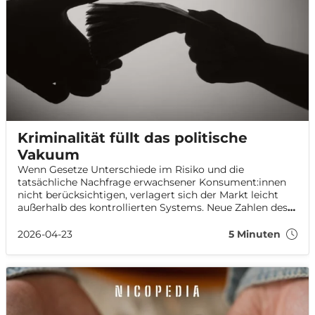
Kriminalität füllt das politische
Vakuum
Wenn Gesetze Unterschiede im Risiko und die
tatsächliche Nachfrage erwachsener Konsument:innen
nicht berücksichtigen, verlagert sich der Markt leicht
außerhalb des kontrollierten Systems. Neue Zahlen des
EU-Betrugsbekämpfungsamtes OLAF zeigen, dass der
illegale Handel mit Nikotinprodukten weiter wächst –
2026-04-23
5 Minuten
mit Folgen für den Verbraucher:innenschutz, die
öffentliche Gesundheit und das Vertrauen in die
Regulierung.